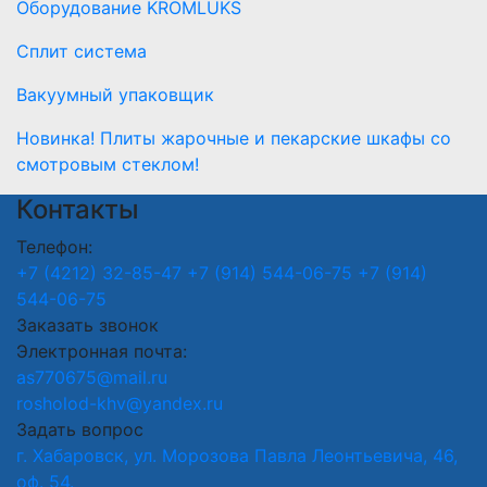
Оборудование KROMLUKS
Сплит система
Вакуумный упаковщик
Новинка! Плиты жарочные и пекарские шкафы со
смотровым стеклом!
Контакты
Телефон:
+7 (4212) 32-85-47
+7 (914) 544-06-75
+7 (914)
544-06-75
Заказать звонок
Электронная почта:
as770675@mail.ru
rosholod-khv@yandex.ru
Задать вопрос
г. Хабаровск, ул. Морозова Павла Леонтьевича, 46,
оф. 54.