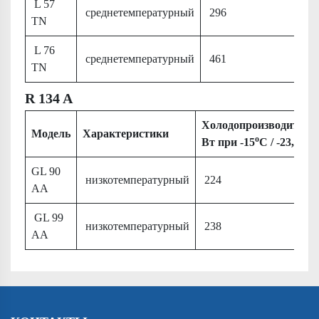
L 57
среднетемпературный
296
TN
L 76
среднетемпературный
461
TN
R 134 A
Холодопроизводитель
Модель
Характеристики
о
о
Вт при -15
С / -23,3
С
GL 90
низкотемпературный
224
AA
GL 99
низкотемпературный
238
AA