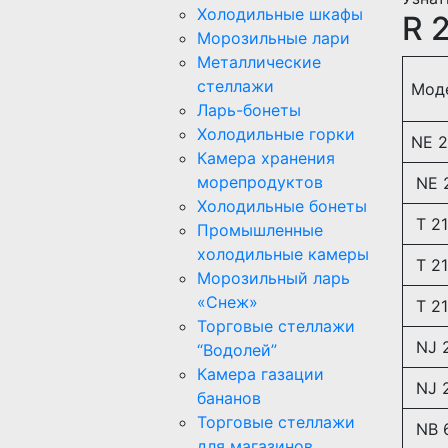
Холодильные шкафы
R 
Морозильные лари
Металлические
стеллажи
Мод
Ларь-бонеты
Холодильные горки
NE 2
Камера хранения
морепродуктов
NE 
Холодильные бонеты
T 21
Промышленные
холодильные камеры
T 21
Морозильный ларь
«Снеж»
T 21
Торговые стеллажи
NJ 2
“Водолей”
Камера газации
NJ 2
бананов
Торговые стеллажи
NB 
для магазинов