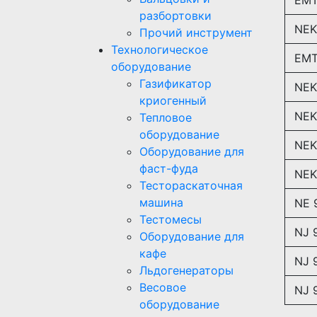
разбортовки
NEK
Прочий инструмент
Технологическое
EMT
оборудование
Газификатор
NEK
криогенный
NEK
Тепловое
оборудование
NEK
Оборудование для
фаст-фуда
NEK
Тестораскаточная
машина
NE 
Тестомесы
NJ 
Оборудование для
кафе
NJ 
Льдогенераторы
Весовое
NJ 
оборудование