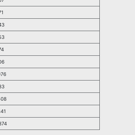
71
43
53
74
06
076
33
508
41
374