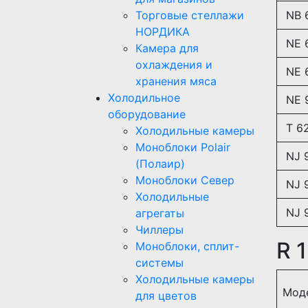
Торговые стеллажи
NB 
НОРДИКА
NE 6
Камера для
охлаждения и
NE 
хранения мяса
Холодильное
NE 
оборудование
T 6
Холодильные камеры
Моноблоки Polair
NJ 
(Полаир)
Моноблоки Север
NJ 
Холодильные
NJ 
агрегаты
Чиллеры
R 
Моноблоки, сплит-
системы
Холодильные камеры
Мод
для цветов