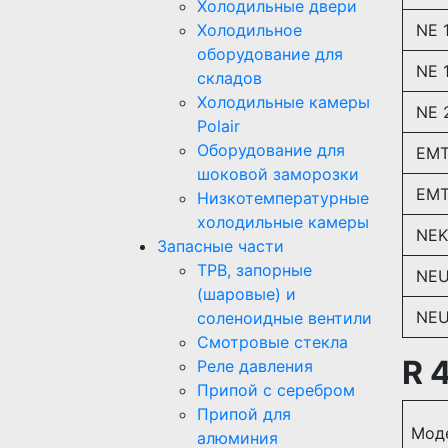
Холодильные двери
Холодильное
NE 1
оборудование для
NE 1
складов
Холодильные камеры
NE 
Polair
Оборудование для
EMT
шоковой заморозки
EMT
Низкотемпературные
холодильные камеры
NEK
Запасные части
ТРВ, запорные
NEU
(шаровые) и
NEU
соленоидные вентили
Смотровые стекла
R 
Реле давления
Припой с серебром
Припой для
Мод
алюминия