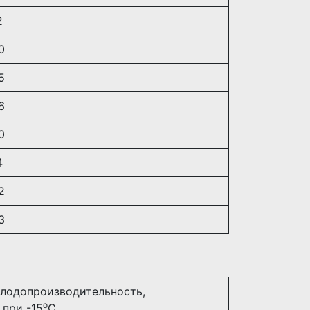
2
0
5
6
0
4
2
3
лодопроизводительность,
о
 при -15
С