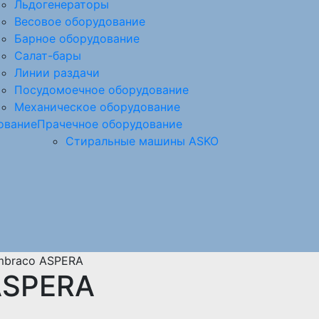
Льдогенераторы
Весовое оборудование
Барное оборудование
Салат-бары
Линии раздачи
Посудомоечное оборудование
Механическое оборудование
ование
Прачечное оборудование
Стиральные машины ASKO
mbraco ASPERA
ASPERA