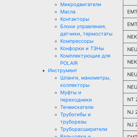
Микродвигатели
Масла
EMT
Контакторы
EMT
Блоки управления,
датчики, термостаты
NEK
Компрессоры
Конфорки и ТЭНы
NEU
Комплектующие для
NEK
POLAIR
Инструмент
NEU
Шланги, манометры,
коллекторы
NEU
Муфты и
NT 
переходники
Течеискатели
NJ 
Трубогибы и
труборезы
NJ 
Труборасширители
Вальцовки и
EMT