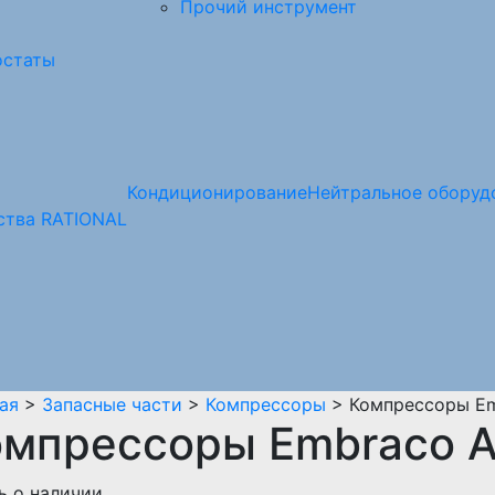
Прочий инструмент
остаты
Кондиционирование
Нейтральное оборуд
ства RATIONAL
ая
>
Запасные части
>
Компрессоры
> Компрессоры E
омпрессоры Embraco 
ь о наличии