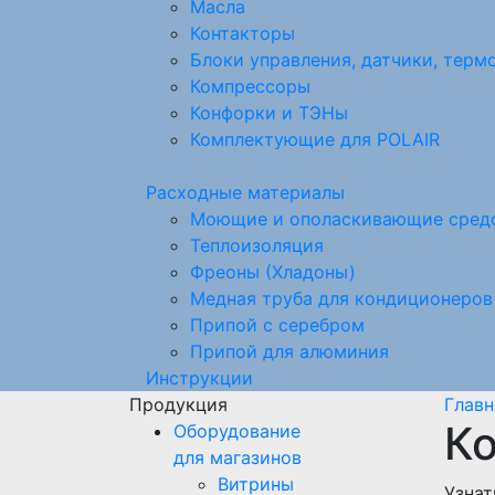
Масла
Контакторы
Блоки управления, датчики, терм
Компрессоры
Конфорки и ТЭНы
Комплектующие для POLAIR
Расходные материалы
Моющие и ополаскивающие сред
Теплоизоляция
Фреоны (Хладоны)
Медная труба для кондиционеров
Припой с серебром
Припой для алюминия
Инструкции
Продукция
Главн
К
Оборудование
для магазинов
Витрины
Узнат