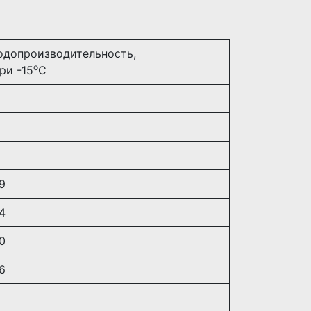
одопроизводительность,
о
ри -15
С
6
9
4
0
6
6