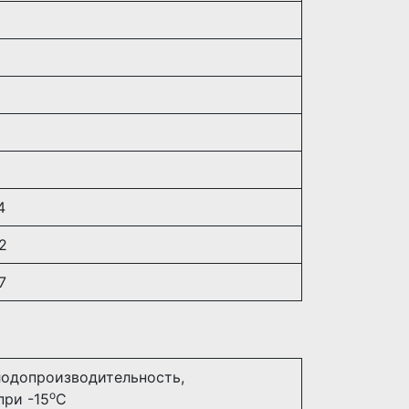
8
9
6
4
2
7
лодопроизводительность,
о
при -15
С